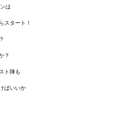
スンは
らスタート！
？
か？
スト陣も
けばいいか