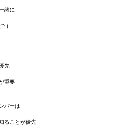
一緒に
◠ )
優先
が重要
ンバーは
知ることが優先