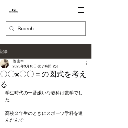
記事
佑 山本
2023年3月10日
読了時間: 2分
〇〇×〇〇＝の図式を考え
る
学生時代の一番嫌いな教科は数学でし
た！
高校２年生のときにスポーツ学科を選
んだんで