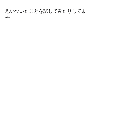
思いついたことを試してみたりしてま
す。
失敗ばっかりだし
ほんとにうまくいかないけど
うまくいくときもある( ◠‿◠ )
なりたいものが見つかると
進む先が見えてきます。
メンバーのおかげだな。